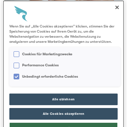
e
Wenn Sie auf „Alle Cookies akzeptieren“ klicken, stimmen Sie der
Speicherung von Cookies auf Ihrem Gerät zu, um die
Websitenavigation zu verbessern, die Websitenutzung zu
analysieren und unsere Marketingbemühungen zu unterstützen.
Für Körper, Geist und Seele:
Cookies für Marketingzwecke
Komplementärmedizin im
Performance Cookies
Fokus
Unbedingt erforderliche Cookies
In dieser Ausgabe des AQTUELL zeigen wir,
weshalb bewusste Zahnpflege der Schlüssel zu
Alle ablehnen
langfristiger Gesundheit ist. Von der richtigen
Putztechnik bis zu neuen Erkenntnissen aus der
Alle Cookies akzeptieren
Forschung – erfahren Sie, wie Prävention Tag