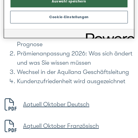
Auswahl speichern
für Tag wirkt.
Cookie-Einstellungen
Ausserdem in dieser Ausgabe:
Gesundheitskosten: Entwicklung und
Prognose
Prämienanpassung 2026: Was sich ändert
und was Sie wissen müssen
Wechsel in der Aquilana Geschäftsleitung
Kundenzufriedenheit wird ausgezeichnet
Aqtuell Oktober Deutsch
Aqtuell Oktober Französisch