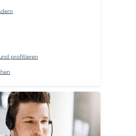
ndern
nd profitieren
chen