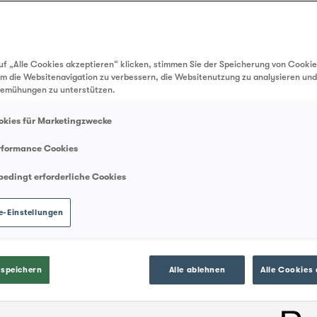
uf „Alle Cookies akzeptieren“ klicken, stimmen Sie der Speicherung von Cookie
um die Websitenavigation zu verbessern, die Websitenutzung zu analysieren un
emühungen zu unterstützen.
okies für Marketingzwecke
rformance Cookies
bedingt erforderliche Cookies
LSV+/Debit Direct
e-Einstellungen
 speichern
Alle ablehnen
Alle Cookies 