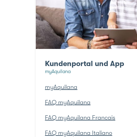
Kundenportal und App
myAquilana
myAquilana
FAQ myAquilana
FAQ myAquilana Francais
FAQ myAquilana Italiano