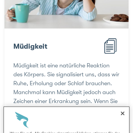
Müdigkeit
Müdigkeit ist eine natür­liche Reaktion
des Kör­pers. Sie sig­nali­siert uns, dass wir
Ruhe, Erho­lung oder Schlaf brauchen.
Manch­mal kann Müdig­keit jedoch auch
Zei­chen einer Er­kran­kung sein. Wenn Sie
sich anders als früher ohne grössere An­
stren­gung ständig müde und abge­
schla­gen und da­durch ihren all­täglichen