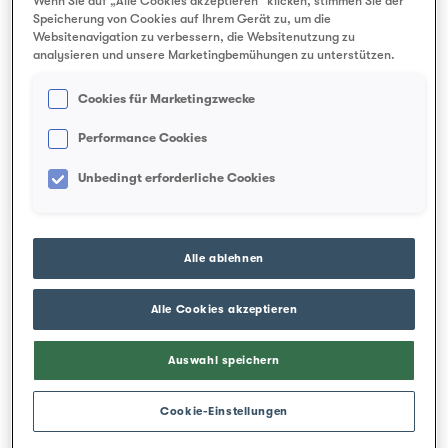
Wenn Sie auf „Alle Cookies akzeptieren“ klicken, stimmen Sie der
Auf­gaben nicht mehr gewach­sen fühlen,
Speicherung von Cookies auf Ihrem Gerät zu, um die
Websitenavigation zu verbessern, die Websitenutzung zu
ist es rat­sam, dass Sie sich für eine Ab­
analysieren und unsere Marketingbemühungen zu unterstützen.
klärung an Ihren Haus­arzt wenden.
Cookies für Marketingzwecke
Performance Cookies
PDF
Unbedingt erforderliche Cookies
Alle ablehnen
Alle Cookies akzeptieren
Auswahl speichern
Cookie-Einstellungen