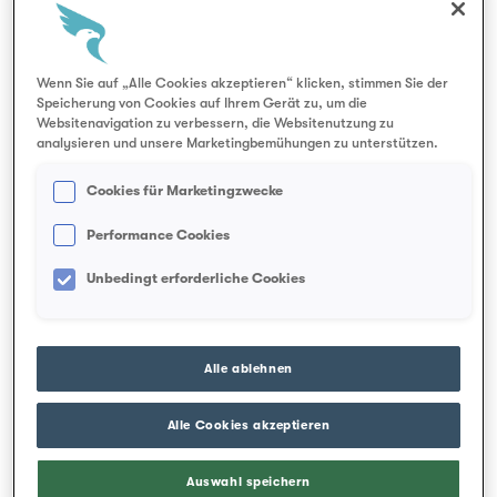
Dabei ist zu beachten, dass für Personen, mit
Wohnsitz in diesen Ländern, die Tarife der
Hausarztversicherung CASAMED, des digitalen
Wenn Sie auf „Alle Cookies akzeptieren“ klicken, stimmen Sie der
Speicherung von Cookies auf Ihrem Gerät zu, um die
Grundversicherungsmodells SMARTMED und
Websitenavigation zu verbessern, die Websitenutzung zu
die wählbaren Franchisen nicht anwendbar
analysieren und unsere Marketingbemühungen zu unterstützen.
sind. Die Prämien werden in Schweizer Franken
Cookies für Marketingzwecke
erhoben. Für den Zahlungsverkehr (Prämien,
Performance Cookies
Leistungen) ist ein Bankkonto in der Schweiz
erforderlich.
Unbedingt erforderliche Cookies
Alle ablehnen
Alle Cookies akzeptieren
Auswahl speichern