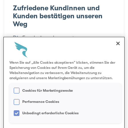
Zufriedene Kundinnen und
Kunden bestätigen unseren
Weg
Die Ergebnisse der neusten
Kundenumfrage zeigen: Aquilana
überzeugt mit persönlicher Betreuung,
guter Erreichbarkeit und verständlichen
Wenn Sie auf „Alle Cookies akzeptieren“ klicken, stimmen Sie der
Speicherung von Cookies auf Ihrem Gerät zu, um die
Informationen.
Websitenavigation zu verbessern, die Websitenutzung zu
analysieren und unsere Marketingbemühungen zu unterstützen.
Cookies für Marketingzwecke
Performance Cookies
Mehr erfahren
Unbedingt erforderliche Cookies