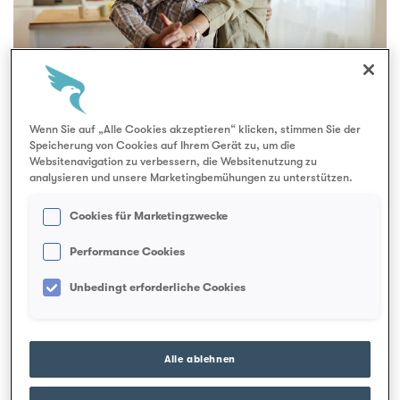
e
Wenn Sie auf „Alle Cookies akzeptieren“ klicken, stimmen Sie der
Speicherung von Cookies auf Ihrem Gerät zu, um die
Websitenavigation zu verbessern, die Websitenutzung zu
In dieser AQTUELL-Ausgabe widmen wir uns
analysieren und unsere Marketingbemühungen zu unterstützen.
der Frage, wie gesundes Altern gelingen kann –
Cookies für Marketingzwecke
mit spannenden Erkenntnissen aus der
Performance Cookies
Forschung, Einblicken in die sogenannten Blue
Zones und konkreten Alltagstipps für mehr
Unbedingt erforderliche Cookies
Lebensqualität. Ergänzend informieren wir über
die Generalversammlung 2026, die positive
Entwicklung des Geschäftsjahres 2025 sowie
Alle ablehnen
aktuelle Themen rund um Zusatzversicherungen