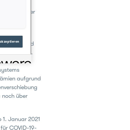
m Virus in
 Grossteil der
us, dicht
akzeptieren
e durch Covid
 Prämien ein.
 betreffend
ssystems
prämien aufgrund
tenverschiebung
a noch über
b 1. Januar 2021
 für COVID-19-