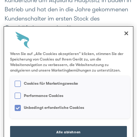
Kundenzone am Aquilana Hauptsitz in Baden in
e
Betrieb und hat den in die Jahre gekommenen
Kundenschalter im ersten Stock des
Geschäftshauses abgelöst.
Mit der neuen hellen Kundenzone, die sich im
Erdgeschoss des Geschäftsgebäudes befindet,
Wenn Sie auf „Alle Cookies akzeptieren“ klicken, stimmen Sie der
Speicherung von Cookies auf Ihrem Gerät zu, um die
bringt Aquilana zum Ausdruck, dass
Websitenavigation zu verbessern, die Websitenutzung zu
Kundennähe und persönliche Beratung auch im
analysieren und unsere Marketingbemühungen zu unterstützen.
digitalen Zeitalter im Mittelpunkt ihres Handelns
Cookies für Marketingzwecke
stehen. Das Kundenberatungs-Team steht allen
Performance Cookies
Versicherten von Montag bis Freitag von 08.00
Uhr durchgehend bis 16.30 Uhr für Fragen und
Unbedingt erforderliche Cookies
Anliegen rund um die Krankenversicherung zur
Verfügung.
Alle ablehnen