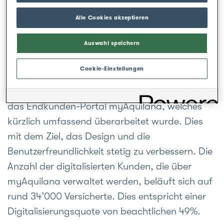
Mit dem Bau dieser neuen Kundenzone wird
Alle Cookies akzeptieren
Aquilana zudem auch nach aussen deutlich
sichtbarer.
Auswahl speichern
Dass bei Aquilana Kundennähe auch mit
Cookie-Einstellungen
Digitalisierung Hand in Hand geht, zeigen zwei
Beispiele: Zum einen die Endkunden-App bzw.
das Endkunden-Portal myAquilana, welches
kürzlich umfassend überarbeitet wurde. Dies
mit dem Ziel, das Design und die
Benutzerfreundlichkeit stetig zu verbessern. Die
Anzahl der digitalisierten Kunden, die über
myAquilana verwaltet werden, beläuft sich auf
rund 34‘000 Versicherte. Dies entspricht einer
Digitalisierungsquote von beachtlichen 49%.