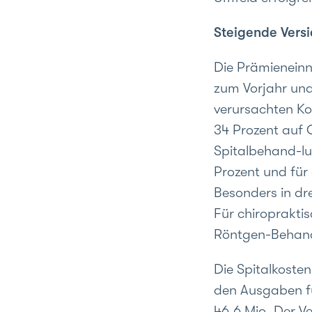
Steigende Vers
Die Prämieneinn
zum Vorjahr und
verursachten Ko
34 Prozent auf 
Spitalbehand-lu
Prozent und fü
Besonders in dr
Für chiroprakti
Röntgen-Behand
Die Spitalkoste
den Ausgaben f
46,6 Mio. Der 