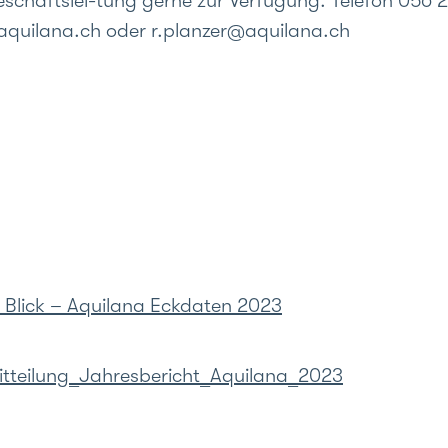
schäftslei-tung gerne zur Verfügung. Telefon 056 2
@aquilana.ch oder r.planzer@aquilana.ch
n Blick – Aquilana Eckdaten 2023
tteilung_Jahresbericht_Aquilana_2023