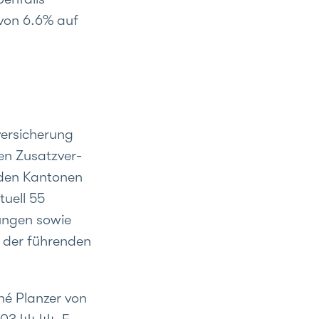
von 6.6% auf
versicherung
gen Zusatzver-
 den Kantonen
tuell 55
ungen sowie
r der führenden
né Planzer von