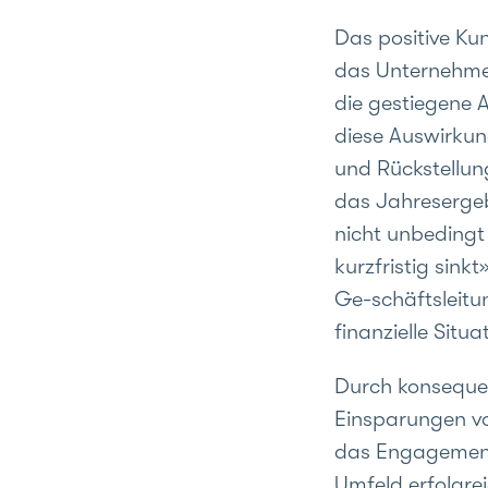
Das positive K
das Unternehmen
die gestiegene 
diese Auswirkun
und Rückstellun
das Jahresergeb
nicht unbedingt
kurzfristig sin
Ge-schäftsleitu
finanzielle Situ
Durch konsequen
Einsparungen von
das Engagement 
Umfeld erfolgrei