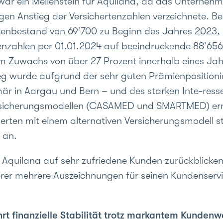
ar ein Meilenstein für Aquilana, da das Unternehm
gen Anstieg der Versichertenzahlen verzeichnete. B
tenbestand von 69’700 zu Beginn des Jahres 2023,
tenzahlen per 01.01.2024 auf beeindruckende 88’656 
em Zuwachs von über 27 Prozent innerhalb eines Jah
g wurde aufgrund der sehr guten Prämienpositionie
är in Aargau und Bern – und des starken Inte-ress
rsicherungsmodellen (CASAMED und SMARTMED) errei
erten mit einem alternativen Versicherungsmodell st
 an.
Aquilana auf sehr zufriedene Kunden zurückblicken.
rer mehrere Auszeichnungen für seinen Kundenserv
rt finanzielle Stabilität trotz markantem Kunden