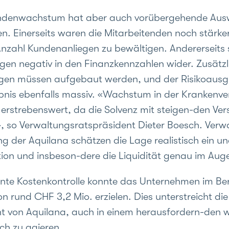
undenwachstum hat aber auch vorübergehende Aus
. Einerseits waren die Mitarbeitenden noch stärke
Anzahl Kundenanliegen zu bewältigen. Andererseits 
gen negativ in den Finanzkennzahlen wider. Zusätzl
gen müssen aufgebaut werden, und der Risikoausgl
nis ebenfalls massiv. «Wachstum in der Krankenver
 erstrebenswert, da die Solvenz mit steigen-den Ver
kt», so Verwaltungsratspräsident Dieter Boesch. Ver
ng der Aquilana schätzen die Lage realistisch ein u
ation und insbeson-dere die Liquidität genau im Aug
te Kostenkontrolle konnte das Unternehmen im Ber
 rund CHF 3,2 Mio. erzielen. Dies unterstreicht die
von Aquilana, auch in einem herausfordern-den wi
ch zu agieren.