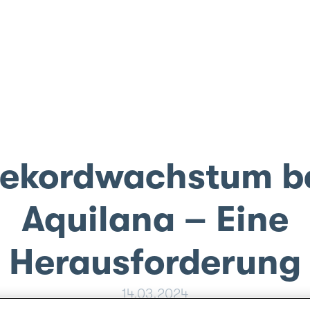
ei Aquilana – Ein
ekordwachstum b
Aquilana – Eine
Herausforderung
14.03.2024