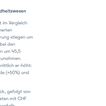
ndheitswesen
 im Vergleich
herten
erung stiegen um
bei den
en um 45,5
 zunahmen.
ittlich er-höht:
nde (+60%) und
ck, gefolgt von
sten mit CHF
enfalls