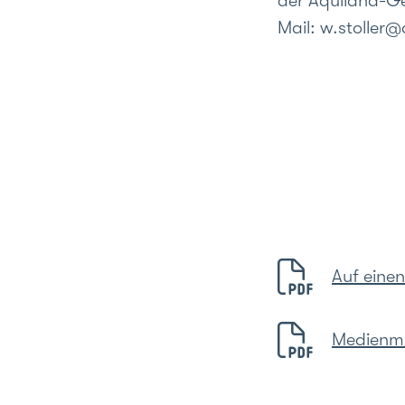
der Aquilana-Ge
Mail: w.stoller
Auf eine
Medienmi