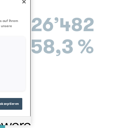
s auf Ihrem
d unsere
akzeptieren