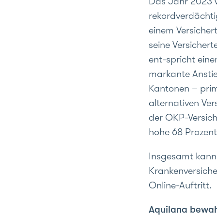
Das Jahr 2023 w
rekordverdächti
einem Versicher
seine Versicher
ent-spricht ein
markante Anstie
Kantonen – prim
alternativen Ve
der OKP-Versich
hohe 68 Prozent
Insgesamt kann 
Krankenversiche
Online-Auftritt.
Aquilana bewah