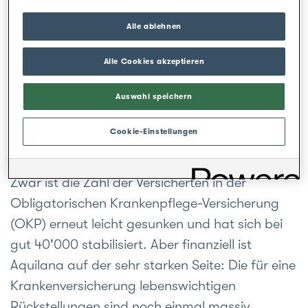
uns die Kostensteigerungen wieder eingeholt»,
so kommentiert der neue CEO Werner Stoller
Alle ablehnen
den Aquilana-Abschluss 2019. Die von den
Alle Cookies akzeptieren
Versicherten verursachten Kosten sind mit 5,8
Prozent deutlich gestiegen. Trotzdem hat
Auswahl speichern
Aquilana dank Zahlungen aus dem
Risikoausgleich und hohen Kapitalerträgen ein
Cookie-Einstellungen
ausgezeichnetes Ergebnis erzielt.
Zwar ist die Zahl der Versicherten in der
Obligatorischen Krankenpflege-Versicherung
(OKP) erneut leicht gesunken und hat sich bei
gut 40'000 stabilisiert. Aber finanziell ist
Aquilana auf der sehr starken Seite: Die für eine
Krankenversicherung lebenswichtigen
Rückstellungen sind noch einmal massiv