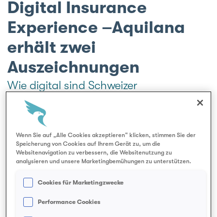
Digital Insurance
e
Experience –Aquilana
erhält zwei
Auszeichnungen
Wie digital sind Schweizer
Versicherungen unterwegs? Die IFZ
Studue Digital Insurance Experience
2022 nahm im November die Online-
Wenn Sie auf „Alle Cookies akzeptieren“ klicken, stimmen Sie der
Speicherung von Cookies auf Ihrem Gerät zu, um die
Auftritte unter die Lupe. Aquilana
Websitenavigation zu verbessern, die Websitenutzung zu
analysieren und unsere Marketingbemühungen zu unterstützen.
überzeugte gleich in zwei Dimensionen
und belegte den 1. Rang in der
Cookies für Marketingzwecke
Dimension Online-Services sowie den 2.
Performance Cookies
Rang für die Mobile Apps.