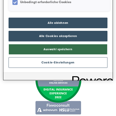
Unbedingt erforderliche Cookies
Alle ablehnen
Digital Insurance Experience –
Aquilana erhält zwei
Alle Cookies akzeptieren
Auszeichnungen
Auswahl speichern
Cookie-Einstellungen