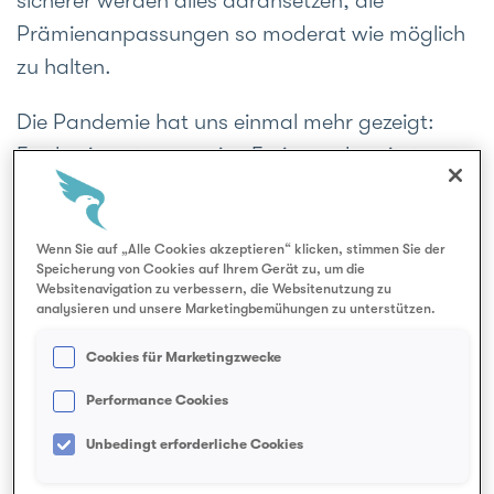
sicherer werden alles daran­setzen, die
Prämien­anpassungen so mode­rat wie möglich
zu halten.
Die Pandemie hat uns einmal mehr gezeigt:
Egal, wie gut man seine Ferien vor­bereitet –
das Leben ist nicht immer planbar. Wichtig ist
jedoch, dass man sich ent­sprechend infor­miert
– z.B. auf der Web­seite vom BAG und je nach
Wenn Sie auf „Alle Cookies akzeptieren“ klicken, stimmen Sie der
Speicherung von Cookies auf Ihrem Gerät zu, um die
Ferien­destination ent­sprechende Vor­sorge- und
Websitenavigation zu verbessern, die Websitenutzung zu
analysieren und unsere Marketingbemühungen zu unterstützen.
Vorsichts­mass­nahmen trifft. Gerade bei Reisen
in Ländern ausser­halb Euro­pas wird
Cookies für Marketingzwecke
empfohlen, den Versiche­rungs­schutz bei Krank­
Performance Cookies
heit und Unfall zu überprüfen. Je nachdem
Unbedingt erforderliche Cookies
macht es Sinn, eine Ferien-Reise­versicherung
abzu­schliessen. Sie ist relativ kosten­günstig und