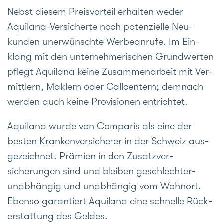
Nebst diesem Preis­vorteil erhalten weder
Aquilana-Ver­sicherte noch poten­zielle Neu­
kunden unerwünschte Werbe­anrufe. Im Ein­
klang mit den unter­nehme­rischen Grund­werten
pflegt Aquilana keine Zusammen­arbeit mit Ver­
mittlern, Maklern oder Call­centern; demnach
werden auch keine Pro­visionen entrichtet.
Aquilana wurde von Comparis als eine der
besten Kranken­versicherer in der Schweiz aus­
gezeichnet. Prämien in den Zusatz­ver­
sicherungen sind und bleiben geschlechter­
unabhängig und unab­hängig vom Wohn­ort.
Ebenso garantiert Aquilana eine schnelle Rück­
erstattung des Geldes.