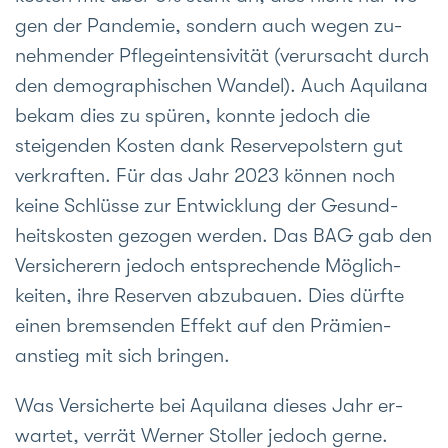
gen der Pan­demie, sondern auch wegen zu­
nehmender Pflege­intensivi­tät (ver­ursacht durch
den demo­graphi­schen Wandel). Auch Aquilana
bekam dies zu spüren, konnte je­doch die
steigen­den Kosten dank Reserve­polstern gut
ver­kraften. Für das Jahr 2023 können noch
keine Schlüsse zur Ent­wicklung der Gesund­
heits­kosten ge­zogen werden. Das BAG gab den
Ver­sicherern jedoch ent­spre­chende Mög­lich­
keiten, ihre Reserven ab­zubauen. Dies dürfte
einen brem­senden Effekt auf den Prämien­
anstieg mit sich bringen.
Was Versicherte bei Aquilana dieses Jahr er­
wartet, verrät Werner Stoller jedoch gerne.