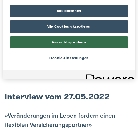
kann für die Dauer der Reise abge­schlossen
Alle ablehnen
werden.
Alle Cookies akzeptieren
Werner Stoller, Bereichsleiter Finanzen/IT und
CEO der Aquilana Versicherungen, im Interview
Auswahl speichern
mit Radio Argovia.
Cookie-Einstellungen
Interview vom 27.05.2022
«Veränderungen im Leben fordern einen
flexiblen Versicherungspartner»